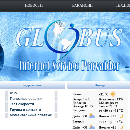
НОВОСТИ
ВАКАНСИИ
ТЕХ.ПО
Ресурсы сети
Погода
IPTV
o
Сейчас:
+31
C
Полезные ссылки
Ветер: 3 м/с
Влажность: 43%
Давление:
732 мм рт. ст.
Тест скорости
Восход: 05:35
Закат: 20:03
Группа в контакте
o
Сегодня:
от +20 до +31
C
Моментальные платежи
Днём: +31
Ночью: +21
o
Завтра:
от +21 до +33
C
Днём: +31
Ночью: +21