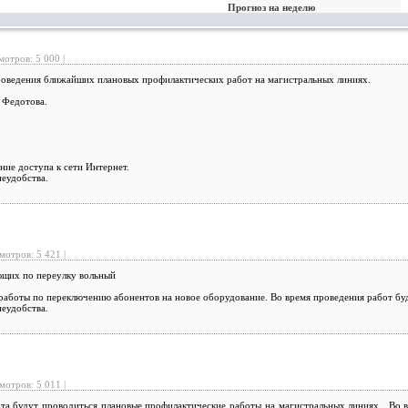
Прогноз на неделю
мотров: 5 000 |
оведения ближайших плановых профилактических работ на магистральных линиях.
. Федотова.
ние доступа к сети Интернет.
еудобства.
мотров: 5 421 |
щих по переулку вольный
работы по переключению абонентов на новое оборудование. Во время проведения работ буд
еудобства.
мотров: 5 011 |
а будут проводиться плановые профилактические работы на магистральных линиях . Во 