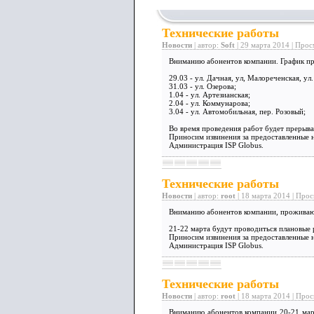
Технические работы
Новости
| автор:
Soft
| 29 марта 2014 | Прос
Вниманию абонентов компании. График пр
29.03 - ул. Дачная, ул, Малореченская, ул
31.03 - ул. Озерова;
1.04 - ул. Артезианская;
2.04 - ул. Коммунарова;
3.04 - ул. Автомобильная, пер. Розовый;
Во время проведения работ будет прерыва
Приносим извинения за предоставленные н
Администрация ISP Globus.
Технические работы
Новости
| автор:
root
| 18 марта 2014 | Прос
Вниманию абонентов компании, проживаю
21-22 марта будут проводиться плановые 
Приносим извинения за предоставленные н
Администрация ISP Globus.
Технические работы
Новости
| автор:
root
| 18 марта 2014 | Прос
Вниманию абонентов компании 20-21 март