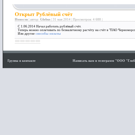
Открыт Рублёвый счёт
Новости
| автор:
Globus
| 31 мая 2014 | Просмотров: 4 688 |
С 1.06.2014 Начал работать рублёвый счёт.
Теперь можно оплачивать по безналичному расчёту на счёт в "ПАО Черноморс
Или другие
способы оплаты
Группа в контакте
Написать нам в телеграмм "ООО "Гло