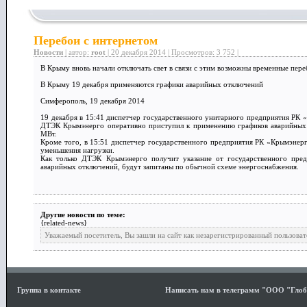
Перебои с интернетом
Новости
| автор:
root
| 20 декабря 2014 | Просмотров: 3 752 |
В Крыму вновь начали отключать свет в связи с этим возможны временные пер
В Крыму 19 декабря применяются графики аварийных отключений
Симферополь, 19 декабря 2014
19 декабря в 15:41 диспетчер государственного унитарного предприятия РК 
ДТЭК Крымэнерго оперативно приступил к применению графиков аварийных 
МВт.
Кроме того, в 15:51 диспетчер государственного предприятия РК «Крымэнер
уменьшения нагрузки.
Как только ДТЭК Крымэнерго получит указание от государственного пре
аварийных отключений, будут запитаны по обычной схеме энергоснабжения.
Другие новости по теме:
{related-news}
Уважаемый посетитель, Вы зашли на сайт как незарегистрированный пользоват
Группа в контакте
Написать нам в телеграмм "ООО "Гло