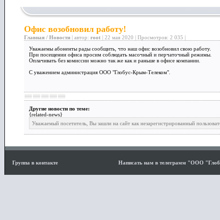
Офис возобновил работу!
Главная
/
Новости
| автор:
root
| 22 мая 2020 | Просмотров: 2 035 |
Уважаемы абоненты рады сообщить, что наш офис возобновил свою работу.
При посещении офиса просим соблюдать масочный и перчаточный режимы.
Оплачивать без комиссии можно так же как и раньше в офисе компании.
С уважением администрация ООО "Глобус-Крым-Телеком".
Другие новости по теме:
{related-news}
Уважаемый посетитель, Вы зашли на сайт как незарегистрированный пользоват
Группа в контакте
Написать нам в телеграмм "ООО "Гло