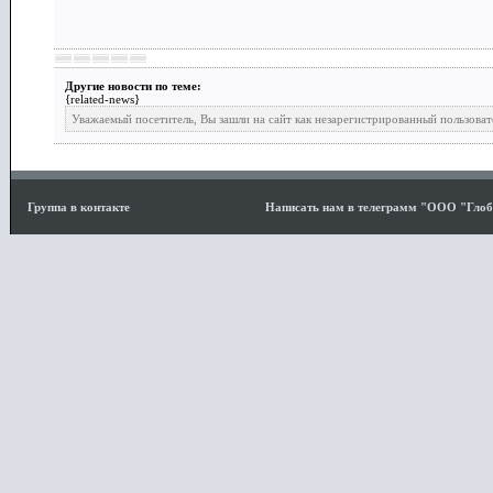
Другие новости по теме:
{related-news}
Уважаемый посетитель, Вы зашли на сайт как незарегистрированный пользоват
Группа в контакте
Написать нам в телеграмм "ООО "Гло