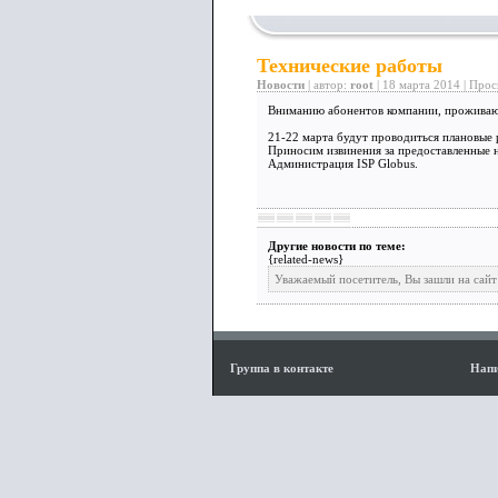
Технические работы
Новости
| автор:
root
| 18 марта 2014 | Прос
Вниманию абонентов компании, проживаю
21-22 марта будут проводиться плановые 
Приносим извинения за предоставленные н
Администрация ISP Globus.
Другие новости по теме:
{related-news}
Уважаемый посетитель, Вы зашли на сайт
Группа в контакте
Напи