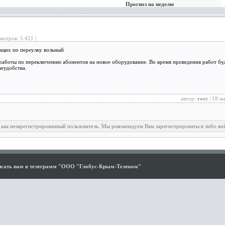
Прогноз на неделю
мотров: 5 421 |
щих по переулку вольный
работы по переключению абонентов на новое оборудование. Во время проведения работ буд
еудобства.
автор:
root
| 18 м
 как незарегистрированный пользователь. Мы рекомендуем Вам зарегистрироваться либо во
сать нам в телеграмм "ООО "Глобус-Крым-Телеком"