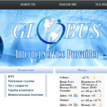
НОВОСТИ
ВАКАНСИИ
ТЕХ.ПО
Ресурсы сети
Погода
IPTV
o
Сейчас:
+25
C
Полезные ссылки
Ветер: 0 м/с
Влажность: 67%
Давление:
734 мм рт. ст.
Тест скорости
Восход: 05:35
Закат: 20:03
Группа в контакте
o
Сегодня:
от +20 до +32
C
Моментальные платежи
Днём: +31
Ночью: +21
o
Завтра:
от +20 до +31
C
Днём: +31
Ночью: +21