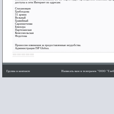
доступа к сети Интернет по адресам:
Стахановцев
Грибоедова
51 армии
Вольный
Гравийный
Скрипниченко
Блюхера
Партизанская
Комсомольская
Федотова
Приносим извинения за предоставленные неудобства.
Администрация ISP Globus.
Группа в контакте
Написать нам в телеграмм "ООО "Гло