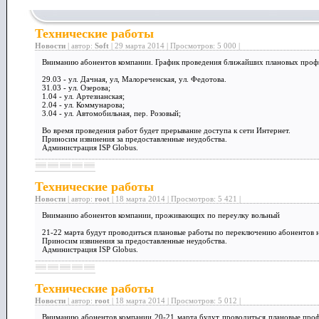
Технические работы
Новости
| автор:
Soft
| 29 марта 2014 | Просмотров: 5 000 |
Вниманию абонентов компании. График проведения ближайших плановых профи
29.03 - ул. Дачная, ул, Малореченская, ул. Федотова.
31.03 - ул. Озерова;
1.04 - ул. Артезианская;
2.04 - ул. Коммунарова;
3.04 - ул. Автомобильная, пер. Розовый;
Во время проведения работ будет прерывание доступа к сети Интернет.
Приносим извинения за предоставленные неудобства.
Администрация ISP Globus.
Технические работы
Новости
| автор:
root
| 18 марта 2014 | Просмотров: 5 421 |
Вниманию абонентов компании, проживающих по переулку вольный
21-22 марта будут проводиться плановые работы по переключению абонентов н
Приносим извинения за предоставленные неудобства.
Администрация ISP Globus.
Технические работы
Новости
| автор:
root
| 18 марта 2014 | Просмотров: 5 012 |
Вниманию абонентов компании 20-21 марта будут проводиться плановые проф