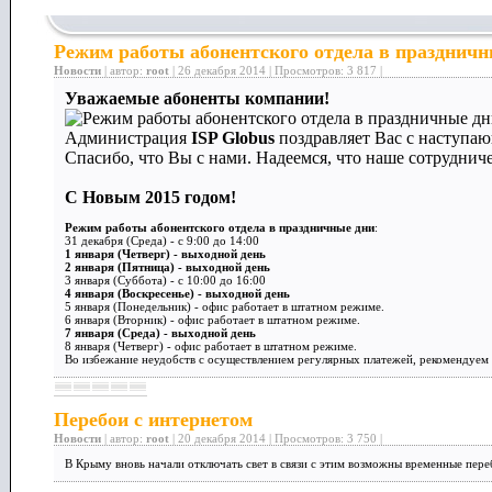
Режим работы абонентского отдела в праздничн
Новости
| автор:
root
| 26 декабря 2014 | Просмотров: 3 817 |
Уважаемые абоненты компании!
Администрация
ISP Globus
поздравляет Вас с наступ
Спасибо, что Вы с нами. Надеемся, что наше сотрудниче
С Новым 2015 годом!
Режим работы абонентского отдела в праздничные дни
:
31 декабря (Среда) - с 9:00 до 14:00
1 января (Четверг) - выходной день
2 января (Пятница) - выходной день
3 января (Суббота) - с 10:00 до 16:00
4 января (Воскресенье) - выходной день
5 января (Понедельник) - офис работает в штатном режиме.
6 января (Вторник) - офис работает в штатном режиме.
7 января (Среда) - выходной день
8 января (Четверг) - офис работает в штатном режиме.
Во избежание неудобств с осуществлением регулярных платежей, рекомендуем
Перебои с интернетом
Новости
| автор:
root
| 20 декабря 2014 | Просмотров: 3 750 |
В Крыму вновь начали отключать свет в связи с этим возможны временные пер