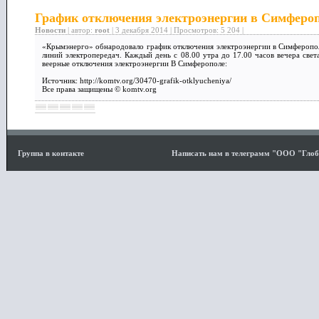
График отключения электроэнергии в Симферо
Новости
| автор:
root
| 3 декабря 2014 | Просмотров: 5 204 |
«Крымэнерго» обнародовало график отключения электроэнергии в Симферопол
линий электропередач. Каждый день с 08.00 утра до 17.00 часов вечера свет
веерные отключения электроэнергии В Симферополе:
Источник: http://komtv.org/30470-grafik-otklyucheniya/
Все права защищены © komtv.org
Группа в контакте
Написать нам в телеграмм "ООО "Гло